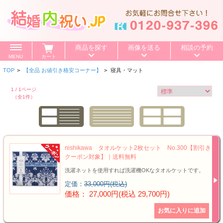
商品を探す
画像を送る
相談の予約
MENU
カート
TOP
>
【全品 お値引き格安コーナー】
>
寝具・マット
価格で探す
～500円
～1,000円
～1,500円
1 / 1ページ
（全1件）
BOXセット
～2,000円
～3,000円
～4,000円
特選ギフト
～5,000円
～10,000円
10,001円～
nishikawa タオルケット2枚セット No.300【割引き
カタログギフト
クーポン対象】｜送料無料
洗濯ネットを使用すれば洗濯機OKなタオルケットです。
送料無料
定価：
33,000円(税込)
価格： 27,000円(税込 29,700円)
お値引き