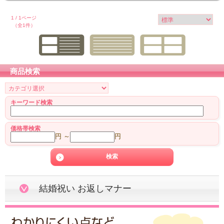
タオル
1 / 1ページ
食品
（全1件）
その他
商品検索
キーワード検索
価格帯検索
円 ～
円
結婚祝い お返しマナー