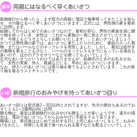
タオル
食品
新婚旅行から帰ったら、まず双方の両親に電話で無事帰ってきたことを知ら
せ、その後なるべく早くあいさつにいきます。正式には、男性側の家を最初
に訪問します。
結婚してからはじめてのあいさつなので、最初が肝心。男性の家族全員に贈
その他
り物を持っていき、女性は「これから家族の一員に加えさせていただきま
す。今後ともどうぞよろしくお願いいたします。」とあいさつしましょう。
かつては男性側の家では、あいさつに来たふたりのために、家紋の入った着
物、またはパールなどのネックレスを用意しました。しかし、最近は紋付き
の着物を着ることも少なく、パールのネックレスもすでにもっている場合も
多いので、ほかのアクセサリーなどを贈ってもよいでしょう。
正式なあいさつというわけではありませんが、結婚式のときのお礼をかね
て、女性の実家、仲人、親戚などにも、早めにあいさつにいきます。
なお、仲人へのあいさつには振り袖を着てもよいとされています。これが振
り袖を着るラストチャンスです。
あいさつ回りは挙式後2～3日以内とされてますが、先方の都合もあるのでお
そくとも1～2週間以内に訪問。
贈る物は、最近は新婚旅行のおみやげを贈ることが多いようです。遠方の場
合は、電話であいさつしてからおみやげに手紙をそえて送ります。
職場には、挙式後ははじめて出社する日に上司にあいさつしをして、おみや
げをわたし、同僚にも全員で食べれられる菓子などを配るといいでしょう。