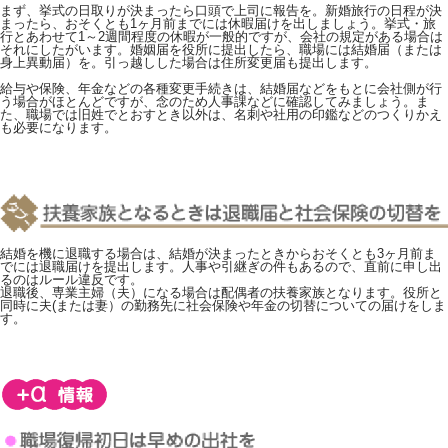
まず、挙式の日取りが決まったら口頭で上司に報告を。新婚旅行の日程が決
まったら、おそくとも1ヶ月前までには休暇届けを出しましょう。挙式・旅
行とあわせて1～2週間程度の休暇が一般的ですが、会社の規定がある場合は
それにしたがいます。婚姻届を役所に提出したら、職場には結婚届（または
身上異動届）を。引っ越しした場合は住所変更届も提出します。
給与や保険、年金などの各種変更手続きは、結婚届などをもとに会社側が行
う場合がほとんどですが、念のため人事課などに確認してみましょう。ま
た、職場では旧姓でとおすとき以外は、名刺や社用の印鑑などのつくりかえ
も必要になります。
結婚を機に退職する場合は、結婚が決まったときからおそくとも3ヶ月前ま
でには退職届けを提出します。人事や引継ぎの件もあるので、直前に申し出
るのはルール違反です。
退職後、専業主婦（夫）になる場合は配偶者の扶養家族となります。役所と
同時に夫(または妻）の勤務先に社会保険や年金の切替についての届けをしま
す。