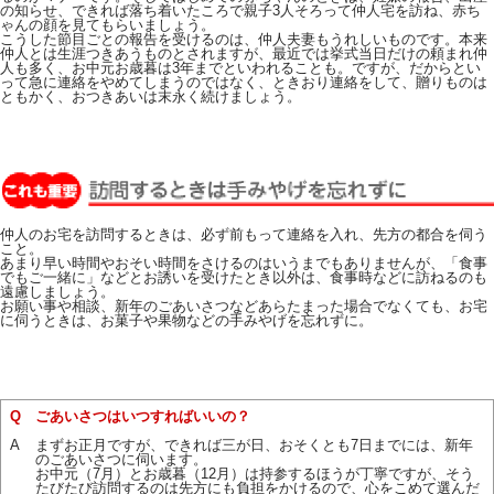
の知らせ、できれば落ち着いたころで親子3人そろって仲人宅を訪ね、赤ち
ゃんの顔を見てもらいましょう。
こうした節目ごとの報告を受けるのは、仲人夫妻もうれしいものです。本来
仲人とは生涯つきあうものとされますが、最近では挙式当日だけの頼まれ仲
人も多く、お中元お歳暮は3年までといわれることも。ですが、だからとい
って急に連絡をやめてしまうのではなく、ときおり連絡をして、贈りものは
ともかく、おつきあいは末永く続けましょう。
仲人のお宅を訪問するときは、必ず前もって連絡を入れ、先方の都合を伺う
こと。
あまり早い時間やおそい時間をさけるのはいうまでもありませんが、「食事
でもご一緒に」などとお誘いを受けたとき以外は、食事時などに訪ねるのも
遠慮しましょう。
お願い事や相談、新年のごあいさつなどあらたまった場合でなくても、お宅
に伺うときは、お菓子や果物などの手みやげを忘れずに。
Q
ごあいさつはいつすればいいの？
A
まずお正月ですが、できれば三が日、おそくとも7日までには、新年
のごあいさつに伺います。
お中元（7月）とお歳暮（12月）は持参するほうが丁寧ですが、そう
たびたび訪問するのは先方にも負担をかけるので、心をこめて選んだ