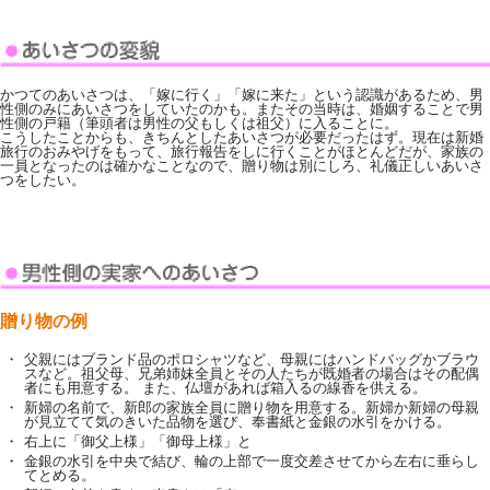
かつてのあいさつは、「嫁に行く」「嫁に来た」という認識があるため、男
性側のみにあいさつをしていたのかも。またその当時は、婚姻することで男
性側の戸籍（筆頭者は男性の父もしくは祖父）に入ることに。
こうしたことからも、きちんとしたあいさつが必要だったはず。現在は新婚
旅行のおみやげをもって、旅行報告をしに行くことがほとんどだが、家族の
一員となったのは確かなことなので、贈り物は別にしろ、礼儀正しいあいさ
つをしたい。
贈り物の例
・
父親にはブランド品のポロシャツなど、母親にはハンドバッグかブラウ
スなど。祖父母、兄弟姉妹全員とその人たちが既婚者の場合はその配偶
者にも用意する。 また、仏壇があれば箱入るの線香を供える。
・
新婦の名前で、新郎の家族全員に贈り物を用意する。新婦か新婦の母親
が見立てて気のきいた品物を選び、奉書紙と金銀の水引をかける。
・
右上に「御父上様」「御母上様」と
・
金銀の水引を中央で結び、輪の上部で一度交差させてから左右に垂らし
てとめる。