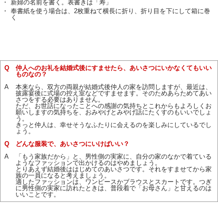
・
新婦の名前を書く。表書きは「寿」
・
奉書紙を使う場合は、2枚重ねて横長に折り、折り目を下にして箱に巻
く
Q
仲人へのお礼を結婚式後にすませたら、あいさつにいかなくてもいい
ものなの？
A
本来なら、双方の両親が結婚式後仲人の家を訪問しますが、最近は、
披露宴後に式場の控え室などですませます。そのためあらためてあい
さつをする必要はありません。
ただ、お世話になったことへの感謝の気持ちとこれからもよろしくお
願いしますの気持ちを、おみやげとみやげ話にたくすのもいいでしょ
う。
きっと仲人は、幸せそうなふたりに会えるのを楽しみにしているでし
ょう。
Q
どんな服装で、あいさつにいけばいい？
A
「もう家族だから」と、男性側の実家に、自分の家のなかで着ている
ようなファッションで出かけるのはやめましょう。
とりあえず結婚後ははじめてのあいさつです。それをすませてから家
族の一員になると考えましょう。
適したファッションは、ワンピースかブラウスとスカートです。つぎ
に男性側の実家に訪れたときは、普段着で「お母さん」と甘えるのは
いいことです。