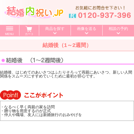
商品を探す
画像を送る
相談の予約
MENU
カート
結婚後（1～2週間）
価格で探す
～500円
～1,000円
～1,500円
BOXセット
～2,000円
～3,000円
～4,000円
結婚後、はじめてのあいさつはふたりそろって両親にあいさつ、新しい人間
特選ギフト
関係をスムーズにすすめていくために最初が肝心です。
～5,000円
～10,000円
10,001円～
カタログギフト
送料無料
・なるべく早く両親の家を訪問
・贈り物を用意するのが正式
・仲人や職場、友人には新婚旅行のおみやげを
お値引き