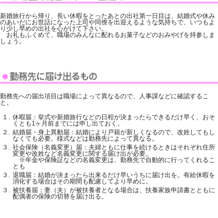
新婚旅行から帰り、長い休暇をとったあとの出社第一日目は、結婚式や休み
のあいだにお世話になった上司や同僚を出迎えるような気持ちで、いつもよ
り少し早めの出社を心がけて下さい。
お礼もふくめて、職場のみんなに配れるお菓子などのおみやげを持参しま
しょう。
勤務先への届出項目は職場によって異なるので、人事課などに確認するこ
と。
１.
休暇届：挙式や新婚旅行などの日程が決まったらできるだけ早く、おそ
くとも1ヶ月前までには申し出ておく。
２.
結婚届・身上異動届：結婚により戸籍が新しくなるので、改姓してもし
なくても必要。様式などは勤務先によって異なる。
３.
社会保険（名義変更）届：夫婦ともに仕事を続けるときはそれぞれ住所
変更や改姓など名義変更に関する届け出が必要。
※年金や保険証などの名義変更は、勤務先で自動的に行ってくれるこ
とも
３.
退職届：結婚が決まったら出来るだけ早いうちに届け出を。有給休暇を
消化する場合はその期間も配慮してより早めに。
３.
被扶養届；妻（夫）が被扶養者となる場合は、扶養家族申請書とともに
配偶者の保険の切替を届け出る。