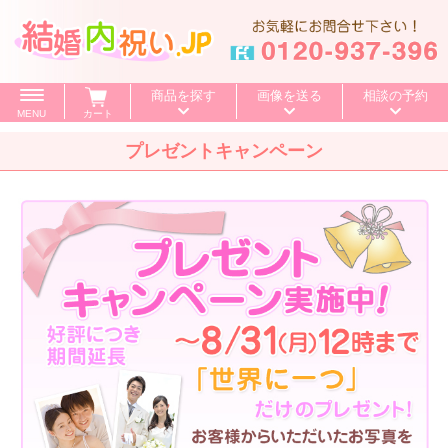
商品を探す
画像を送る
相談の予約
MENU
カート
プレゼントキャンペーン
価格で探す
～500円
～1,000円
～1,500円
BOXセット
～2,000円
～3,000円
～4,000円
特選ギフト
～5,000円
～10,000円
10,001円～
カタログギフト
送料無料
お値引き