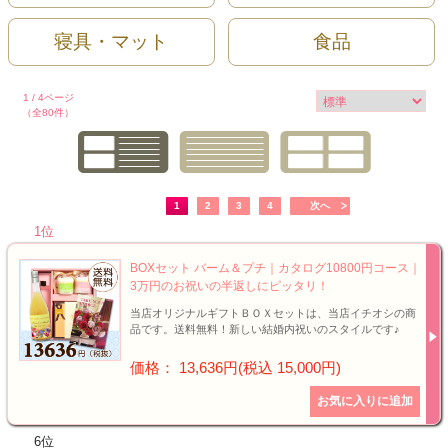
タオル
寝具・マット
食品
食品
1 / 4ページ
その他
（全80件）
1
2
3
4
次へ
1位
BOXセット バーム＆プチ｜カタログ10800円コース｜
3万円のお祝いの半返しにピッタリ！
当店オリジナルギフトＢＯＸセットは、当店イチオシの商
品です。送料無料！新しい結婚内祝いのスタイルです♪
価格： 13,636円(税込 15,000円)
6位