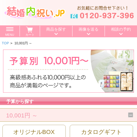
商品を探す
画像を送る
相談の予約
MENU
カート
TOP
>
10,001円 ～
価格で探す
～500円
～1,000円
～1,500円
BOXセット
～2,000円
～3,000円
～4,000円
特選ギフト
～5,000円
～10,000円
10,001円～
カタログギフト
予算から探す
送料無料
10,001円 ～
お値引き
オリジナルBOX
カタログギフト