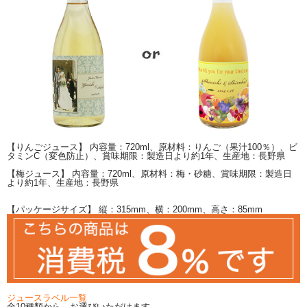
【りんごジュース】 内容量：720ml、原材料：りんご（果汁100％）、ビ
タミンC（変色防止）、賞味期限：製造日より約1年、生産地：長野県
【梅ジュース】 内容量：720ml、原材料：梅・砂糖、賞味期限：製造日
より約1年、生産地：長野県
【パッケージサイズ】 縦：315mm、横：200mm、高さ：85mm
ジュースラベル一覧
全10種類から、お選びいただけます。