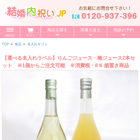
商品を探す
画像を送る
相談の予約
MENU
カート
TOP
>
食品
>
名入れギフト
価格で探す
～500円
～1,000円
～1,500円
【選べる名入れラベル】りんごジュース・梅ジュース2本セ
BOXセット
～2,000円
～3,000円
～4,000円
ット ※1個からご注文可能 ※消費税・8％ 据置き商品
特選ギフト
～5,000円
～10,000円
10,001円～
カタログギフト
送料無料
お値引き