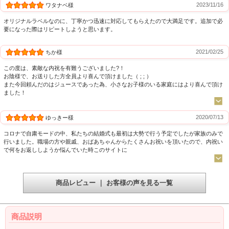
2023/11/16
ワタナベ様
オリジナルラベルなのに、丁寧かつ迅速に対応してもらえたので大満足です。追加で必
要になった際はリピートしようと思います。
2021/02/25
ちか様
この度は、素敵な内祝を有難うございました?！
お陰様で、お送りした方全員より喜んで頂けました（ ; ; ）
また今回頼んだのはジュースであった為、小さなお子様のいる家庭にはより喜んで頂け
ました！
2020/07/13
ゆっきー様
コロナで自粛モードの中、私たちの結婚式も最初は大勢で行う予定でしたが家族のみで
行いました。職場の方や親戚、おばあちゃんからたくさんお祝いを頂いたので、内祝い
で何をお返ししようか悩んでいた時このサイトに
商品レビュー ｜ お客様の声を見る一覧
商品説明